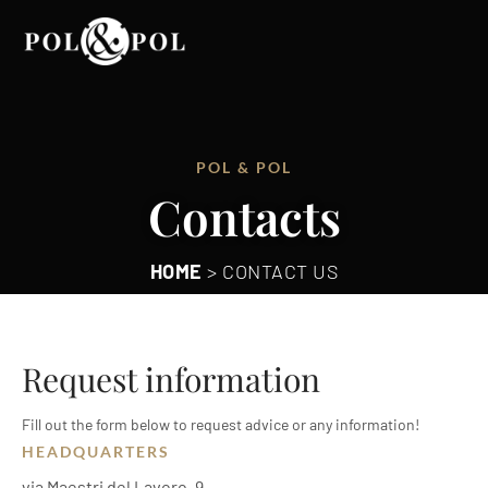
POL & POL
Contacts
HOME
>
CONTACT US
Request information
Fill out the form below to request advice or any information!
HEADQUARTERS
via Maestri del Lavoro, 9