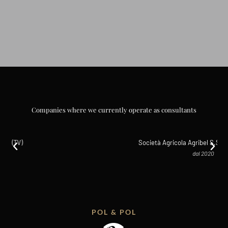
Companies where we currently operate as consultants
Società Agricola Agribel S.S. Lanuvio ( Roma)
dal 2020
POL & POL