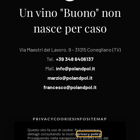
Un vino "Buono" non
nasce per caso
Via Maestri del Lavoro, 9 – 31015 Conegliano (TV)
Tel.
+39 348 6406137
Mail.
info@polandpol.it
marzio@polandpol.it
francesco@polandpol.it
PRIVACY
COOKIES
INFO
SITEMAP
Questo sito fa uso di cookie. Può conoscere i
dettagli consultando la nostra
privacy policy
.
Proseguendo nella navigazione si accetta l’uso dei